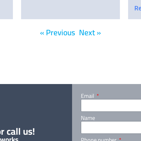
Re
« Previous
Next »
Email
Name
r call us!
 works
Phone number