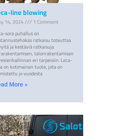
ca-line blowing
y 14, 2024
1 Comment
ca-sora puhallus on
stannustehokas ratkaisu toteuttaa
yitä ja kestäviä ratkaisuja
frarakentamisen, talonrakentamisen
vesienhallinnan eri tarpeisiin. Leca-
a on kotimainen tuote, jota on
lmistettu jo vuodesta
ad More »