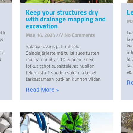
Keep your structures dry
Le
with drainage mapping and
Ma
excavation
ith
Le
May 14, 2024
No Comments
ss
ku
kev
Salaojakuvaus ja huuhtelu
the
in
Salaojajärjestelmä tulisi suositusten
e
ja 
mukaan huoltaa 10 vuoden välein.
sor
Jotkut tahot suosittelevat huollon
va
tekemistä 2 vuoden välein ja toiset
tarkastamaan putkien kunnon viiden
Re
Read More »