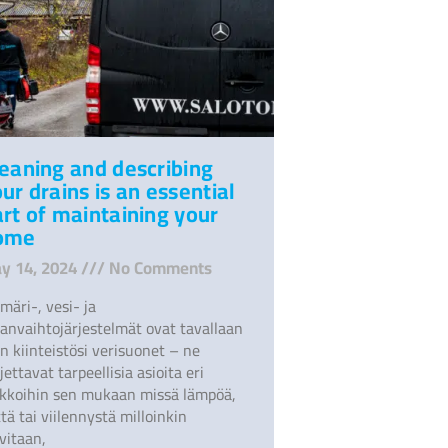
eaning and describing
ur drains is an essential
rt of maintaining your
ome
y 14, 2024
No Comments
märi-, vesi- ja
manvaihtojärjestelmät ovat tavallaan
n kiinteistösi verisuonet – ne
jettavat tarpeellisia asioita eri
ikkoihin sen mukaan missä lämpöä,
tä tai viilennystä milloinkin
vitaan,