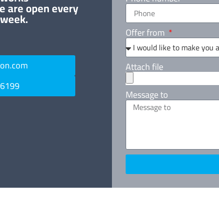
e are open every
 week.
Offer from
ton.com
Attach file
 6199
Message to