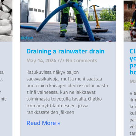
Draining a rainwater drain
Cl
yo
May 14, 2024
No Comments
pa
h
ea
Katukuvissa näkyy paljon
u,
sadevesikaivoja, mutta moni saattaa
Ma
huomioida kaivojen olemassaolon vasta
n
siinä vaiheessa, kun ne lakkaavat
Vie
mit
toimimasta toivotulla tavalla. Oletko
il
törmännyt tilanteeseen, jossa
kui
rankkasateiden jälkeen
kul
pa
Read More »
vet
tar