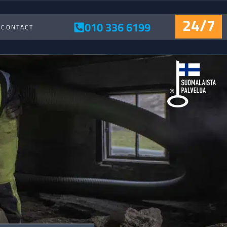
24/7
010 336 6199
CONTACT