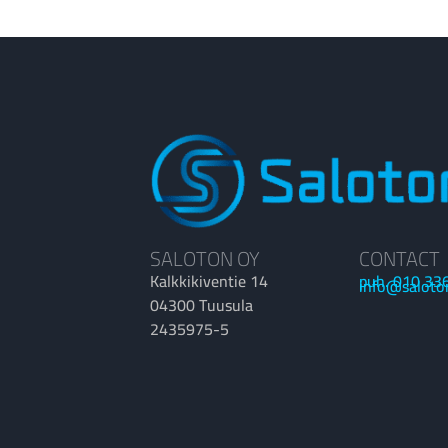
SALOTON OY
CONTACT
Kalkkikiventie 14
puh. 010 33
info@saloto
04300 Tuusula
2435975-5