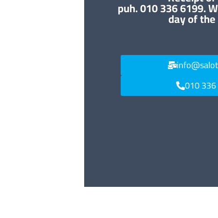
puh. 010 336 6199. W
day of the
info@salo
010 336