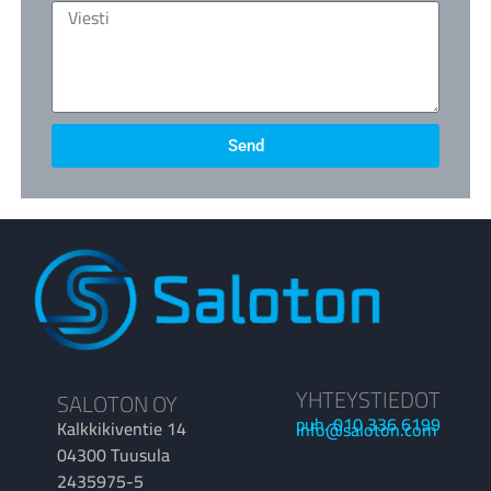
Send
YHTEYSTIEDOT
SALOTON OY
puh. 010 336 6199
Kalkkikiventie 14
info@saloton.com
04300 Tuusula
2435975-5