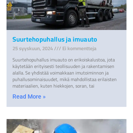
Suurtehopuhallus ja imuauto
25 syyskuun, 2024
Ei kommentteja
Suurtehopuhallus imuauto on erikoiskalustoa, jota
käytetään erityisesti teollisuuden ja rakentamisen
alalla. Se yhdistää voimakkaan imutoiminnon ja
puhallusominaisuudet, mikä mahdollistaa erilaisten
materiaalien, kuten hiekkojen, soran, tai
Read More »