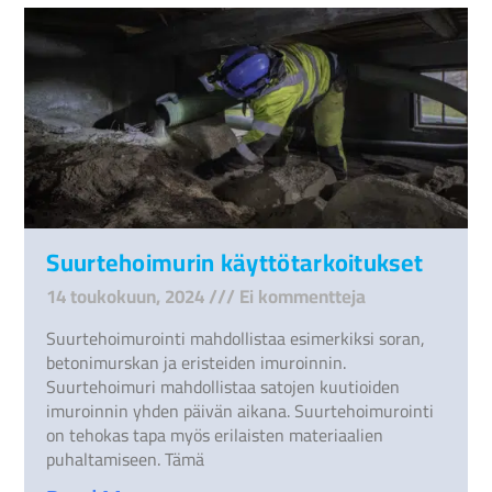
Suurtehoimurin käyttötarkoitukset
14 toukokuun, 2024
Ei kommentteja
Suurtehoimurointi mahdollistaa esimerkiksi soran,
betonimurskan ja eristeiden imuroinnin.
Suurtehoimuri mahdollistaa satojen kuutioiden
imuroinnin yhden päivän aikana. Suurtehoimurointi
on tehokas tapa myös erilaisten materiaalien
puhaltamiseen. Tämä