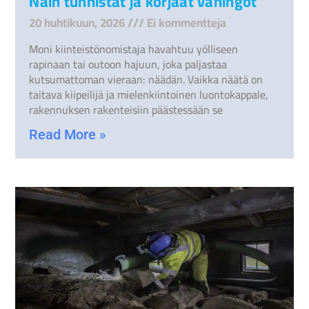
Näin tunnistat ja korjaat vahingot
20 huhtikuun, 2026
Ei kommentteja
Moni kiinteistönomistaja havahtuu yölliseen
rapinaan tai outoon hajuun, joka paljastaa
kutsumattoman vieraan: näädän. Vaikka näätä on
taitava kiipeilijä ja mielenkiintoinen luontokappale,
rakennuksen rakenteisiin päästessään se
Read More »