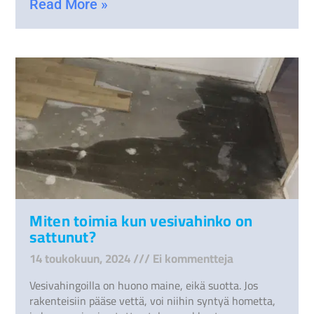
Read More »
Miten toimia kun vesivahinko on
sattunut?
14 toukokuun, 2024
Ei kommentteja
Vesivahingoilla on huono maine, eikä suotta. Jos
rakenteisiin pääse vettä, voi niihin syntyä hometta,