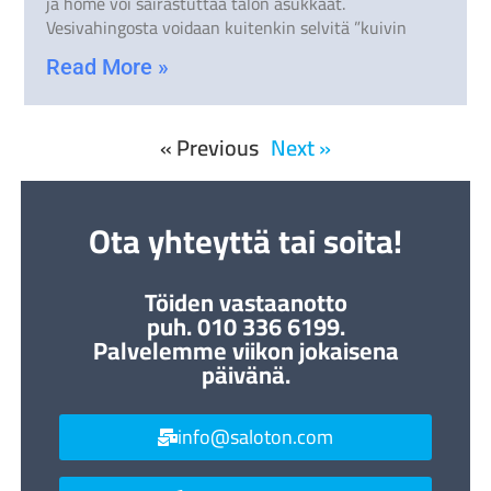
ja home voi sairastuttaa talon asukkaat.
Vesivahingosta voidaan kuitenkin selvitä ”kuivin
Read More »
« Previous
Next »
Ota yhteyttä tai soita!
Töiden vastaanotto
puh. 010 336 6199.
Palvelemme viikon jokaisena
päivänä.
info@saloton.com