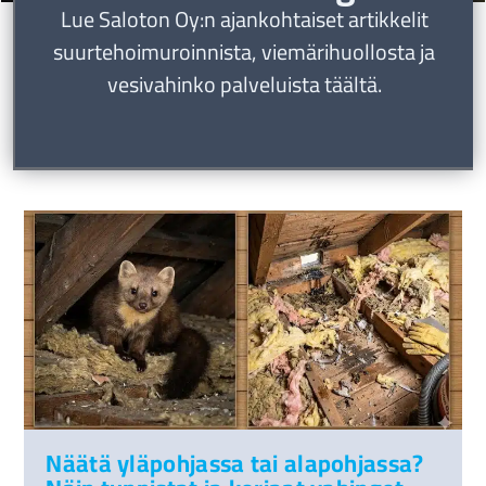
Lue Saloton Oy:n ajankohtaiset artikkelit
suurtehoimuroinnista, viemärihuollosta ja
vesivahinko palveluista täältä.
Näätä yläpohjassa tai alapohjassa?