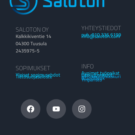
YHTEYSTIEDOT
SALOTON OY
puh. 010 336 6199
Kalkkikiventie 14
info@saloton.com
04300 Tuusula
2435975-5
INFO
SOPIMUKSET
Avoimet työpaikat
Laskutustiedot
Yleiset sopimusehdot
OP-rahoituslaskuri
Tietosuojaseloste
BrandBook
Ympäristö