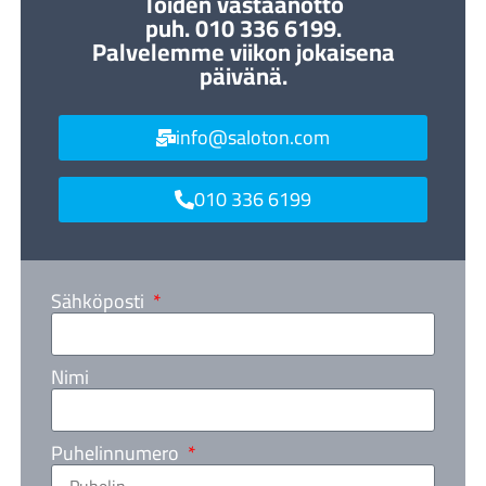
Töiden vastaanotto
puh. 010 336 6199.
Palvelemme viikon jokaisena
päivänä.
info@saloton.com
010 336 6199
Sähköposti
Nimi
Puhelinnumero