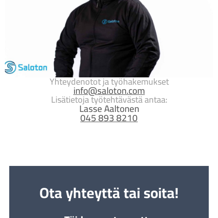
Yhteydenotot ja työhakemukset
info@saloton.com
Lisätietoja työtehtävästä antaa:
Lasse Aaltonen
045 893 8210
Ota yhteyttä tai soita!