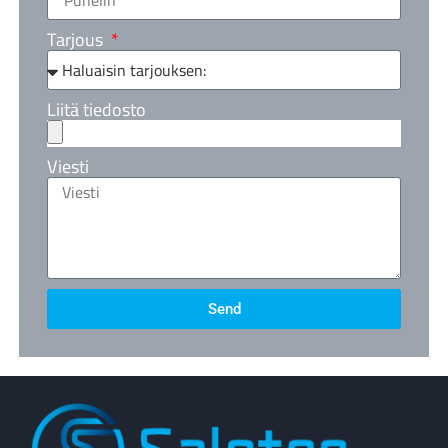
Tarjous
Liitä tiedosto
Viesti
Send