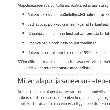
Alapohjasaneeraus voi tulla ajankohtaiseksi useista sy
Rakennuksessa on
epämiellyttävä haju
tai tunkk
Lattiat ovat
poikkeuksellisen kylmät tai kosteat
Alapohjassa havaitaan
kosteutta, hometta tai la
Ilmanvaihto alapohjassa on puutteellinen
Rakennus on rakennettu ennen 1990-lukua eikä 
Säännöllinen tarkastus on suositeltavaa erityisesti ryö
esimerkiksi
kosteuden nousua maaperästä
.
Miten alapohjasaneeraus etene
Ammattimainen alapohjasaneeraus etenee huolellisesti
erikoistunut perustusrakenteiden korjaamiseen ja tarj
kuntokartoituksesta aina viimeisteltyyn lopputuloksee