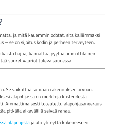
?
tta, ja mitä kauemmin odotat, sitä kalliimmaksi
s – se on sijoitus kodin ja perheen terveyteen.
unkkaista hajua, kannattaa pyytää ammattilainen
lttää suuret vauriot tulevaisuudessa.
toa. Se vaikuttaa suoraan rakennuksen arvoon,
ksesi alapohjassa on merkkejä kosteudesta,
asti. Ammattimaisesti toteutettu alapohjasaneeraus
ä pitkällä aikavälillä selvää rahaa.
ssa alapohjista
ja ota yhteyttä kokeneeseen