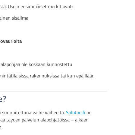
istä. Usein ensimmäiset merkit ovat:
ainen sisäilma
hovaurioita
alapohjaa ole koskaan kunnostettu
mintätilaisissa rakennuksissa tai kun epäillään
e?
 suunniteltuna vaihe vaiheelta.
Saloton.fi
on
oaa täyden palvelun alapohjatöissä – alkaen
n.