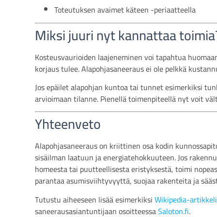
Toteutuksen avaimet käteen -periaatteella
Miksi juuri nyt kannattaa toimia
Kosteusvaurioiden laajeneminen voi tapahtua huomaama
korjaus tulee. Alapohjasaneeraus ei ole pelkkä kustannu
Jos epäilet alapohjan kuntoa tai tunnet esimerkiksi t
arvioimaan tilanne. Pienellä toimenpiteellä nyt voit vä
Yhteenveto
Alapohjasaneeraus on kriittinen osa kodin kunnossapi
sisäilman laatuun ja energiatehokkuuteen. Jos rakennu
homeesta tai puutteellisesta eristyksestä, toimi nope
parantaa asumisviihtyvyyttä, suojaa rakenteita ja säästä
Tutustu aiheeseen lisää esimerkiksi
Wikipedia-artikkeli
saneerausasiantuntijaan osoitteessa
Saloton.fi
.