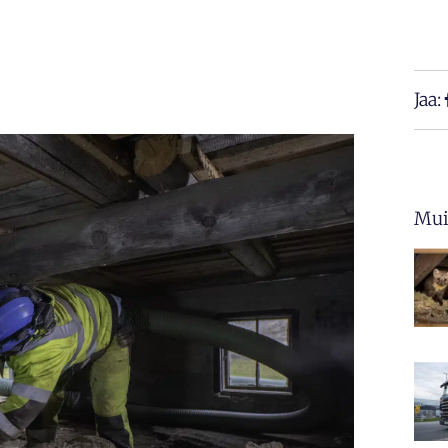
Jaa:
Muit