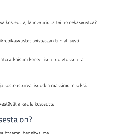
ssa kosteutta, lahovaurioita tai homekasvustoa?
krobikasvustot poistetaan turvallisesti.
htoratkaisun: koneellisen tuuletuksen tai
ja kosteusturvallisuuden maksimoimiseksi.
estävät aikaa ja kosteutta.
sesta on?
puhtaampi hengitysilma