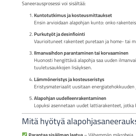
Saneerausprosessi voi sisältää:
Kuntotutkimus ja kosteusmittaukset
Ensin arvioidaan alapohjan kunto: onko rakentei
Purkutyöt ja desinfiointi
Vaurioituneet rakenteet puretaan ja home- tai mi
Ilmanvaihdon parantaminen tai korvaaminen
Huonosti hengittävä alapohja saa uuden ilmanvai
tuuletusaukkojen lisäyksen.
Lämmöneristys ja kosteuseristys
Eristysmateriaalit uusitaan energiatehokkuuden 
Alapohjan uudelleenrakentaminen
Lopuksi asennetaan uudet lattiarakenteet, jotka k
Mitä hyötyä alapohjasaneerauk
Parantaa sisäilman laatua
– Vähemmän mikrobeja, 