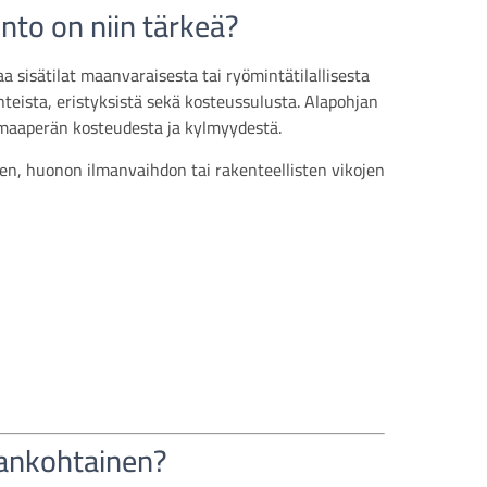
nto on niin tärkeä?
a sisätilat maanvaraisesta tai ryömintätilallisesta
nteista, eristyksistä sekä kosteussulusta. Alapohjan
 maaperän kosteudesta ja kylmyydestä.
en, huonon ilmanvaihdon tai rakenteellisten vikojen
jankohtainen?