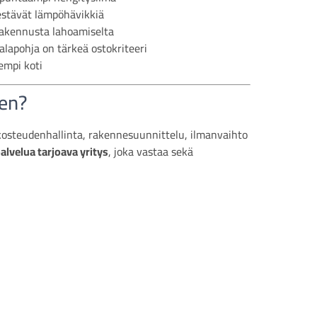
estävät lämpöhävikkiä
akennusta lahoamiselta
lapohja on tärkeä ostokriteeri
empi koti
sen?
: kosteudenhallinta, rakennesuunnittelu, ilmanvaihto
lvelua tarjoava yritys
, joka vastaa sekä