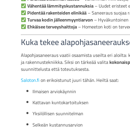
Vähentää lämmityskustannuksia
– Uudet eristeet 
Pidentää rakenteiden elinikää
– Saneeraus suojaa r
Turvaa kodin jälleenmyyntiarvon
– Hyväkuntoinen a
Ehkäisee terveyshaittoja
– Homeeton koti on terve
Kuka tekee alapohjasaneerauk
Alapohjasaneeraus vaatii osaamista useilta eri aloilta
ja rakennustekniikka. Siksi on tärkeää valita
kokonaispa
suunnittelusta että toteutuksesta.
Saloton.fi
on erikoistunut juuri tähän. Heiltä saat:
Ilmaisen arviokäynnin
Kattavan kuntokartoituksen
Yksilöllisen suunnitelman
Selkeän kustannusarvion