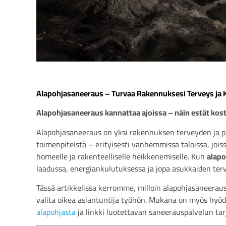
Alapohjasaneeraus – Turvaa Rakennuksesi Terveys ja 
Alapohjasaneeraus kannattaa ajoissa – näin estät kost
Alapohjasaneeraus on yksi rakennuksen terveyden ja p
toimenpiteistä – erityisesti vanhemmissa taloissa, joiss
homeelle ja rakenteelliselle heikkenemiselle. Kun
alapo
laadussa, energiankulutuksessa ja jopa asukkaiden ter
Tässä artikkelissa kerromme, milloin alapohjasaneeraus
valita oikea asiantuntija työhön. Mukana on myös hyödy
alapohjasta
ja linkki luotettavan saneerauspalvelun ta