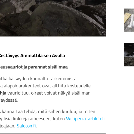
Kestävyys Ammattilaisen Avulla
eusvauriot ja parannat sisäilmaa
itkäikäisyyden kannalta tärkeimmistä
a alapohjarakenteet ovat alttiita kosteudelle,
hja
vaurioituu, oireet voivat näkyä sisäilman
veydessä.
 kannattaa tehdä, mitä siihen kuuluu, ja miten
llisiä linkkejä aiheeseen, kuten
Wikipedia-artikkeli
rjoajaan,
Saloton.fi
.