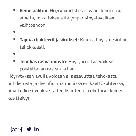
Kemikaaliton
: Höyrypuhdistus ei vaadi kemiallisia
aineita, mikä tekee siitä ympäristöystävällisen
vaihtoehdon.
Tappaa bakteerit ja virukset
: Kuuma höyry desinfioi
tehokkaasti.
Tehokas rasvanpoisto
: Höyry irrottaa vaikeasti
poistettavan rasvan ja lian.
Höyrytyksen avulla voidaan siis saavuttaa tehokasta
puhdistusta ja desinfiointia monissa eri käyttökohteissa,
aina kodin siivouksesta teollisuuteen ja elintarvikkeiden
käsittelyyn
Jaa: