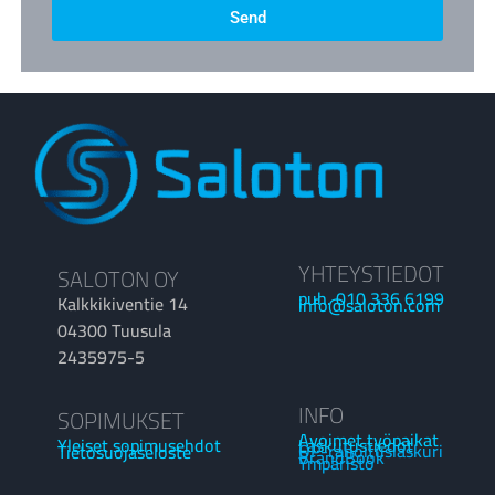
Send
YHTEYSTIEDOT
SALOTON OY
puh. 010 336 6199
Kalkkikiventie 14
info@saloton.com
04300 Tuusula
2435975-5
INFO
SOPIMUKSET
Avoimet työpaikat
Laskutustiedot
Yleiset sopimusehdot
OP-rahoituslaskuri
Tietosuojaseloste
BrandBook
Ympäristö