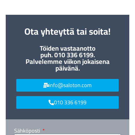
Ota yhteyttä tai soita!
Töiden vastaanotto
puh. 010 336 6199.
Palvelemme viikon jokaisena
päivänä.
info@saloton.com
010 336 6199
Sähköposti