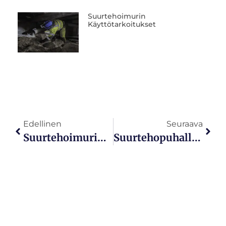
Suurtehoimurin
Käyttötarkoitukset
Edellinen
Seuraava
Suurtehoimurin Käyttötarkoitukset
Suurtehopuhallus Ja Imuauto