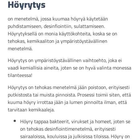
Höyrytys
on menetelmä, jossa kuumaa höyryä käytetään
puhdistamiseen, desinfiointiin, sulattamiseen.
Höyrytyksellä on monia käyttökohteita, koska se on
tehokas, kemikaaliton ja ympäristöystävällinen
menetelmä.
Höyrytys on ympäristöystävällinen vaihtoehto, joka ei
vaadi kemiallisia aineita, joten se on hyvä valinta monessa
tilanteessa!
Höyrytys on tehokas menetelmä jään poistoon, erityisesti
putkistosta tai muista pinnoista. Prosessi toimii siten, että
kuuma höyry irrottaa jään ja lumen pinnoilta ilman, että
tarvitaan kemikaaleja.
Höyry tappaa bakteerit, virukset ja homeet, joten se
on tehokas desinfiointimenetelmä, erityisesti
sairaaloissa, kouluissa ja julkisissa tiloissa. Höyry on