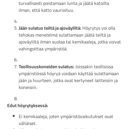
turvallisesti poistamaan lunta ja jäätä katoilta
ilman, että katto vaurioituu.
Jään sulatus teiltä ja ajoväyliltä:
Höyrytys voi olla
tehokas menetelmä sulattamaan jäätä teiltä ja
ajoväyliltä ilman suolaa tai kemikaaleja, jotka voivat
vahingoittaa ympäristöä.
Teollisuuskoneiden sulatus:
Joissakin teollisissa
ympäristöissä höyryä voidaan käyttää sulattamaan
jään ja huurteen, jotka ovat kertyneet laitteisiin ja
koneisiin.
Edut höyrytyksessä:
Ei kemikaaleja, joten ympäristövaikutukset ovat
vähäiset.