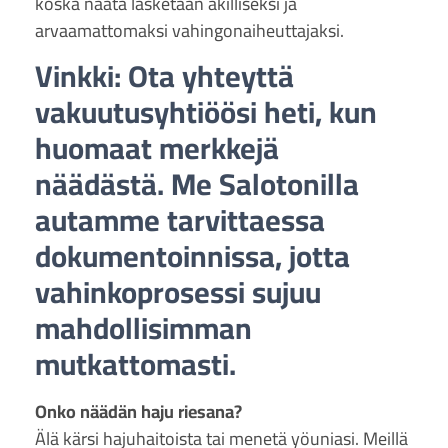
koska näätä lasketaan äkilliseksi ja
arvaamattomaksi vahingonaiheuttajaksi.
Vinkki: Ota yhteyttä
vakuutusyhtiöösi heti, kun
huomaat merkkejä
näädästä. Me Salotonilla
autamme tarvittaessa
dokumentoinnissa, jotta
vahinkoprosessi sujuu
mahdollisimman
mutkattomasti.
Onko näädän haju riesana?
Älä kärsi hajuhaitoista tai menetä yöuniasi. Meillä