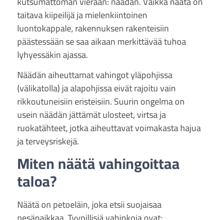
kutsumattoman vieraan: näädän. Vaikka näätä on
taitava kiipeilijä ja mielenkiintoinen
luontokappale, rakennuksen rakenteisiin
päästessään se saa aikaan merkittävää tuhoa
lyhyessäkin ajassa.
Näädän aiheuttamat vahingot yläpohjissa
(välikatolla) ja alapohjissa eivät rajoitu vain
rikkoutuneisiin eristeisiin. Suurin ongelma on
usein näädän jättämät ulosteet, virtsa ja
ruokatähteet, jotka aiheuttavat voimakasta hajua
ja terveysriskejä.
Miten näätä vahingoittaa
taloa?
Näätä on petoeläin, joka etsii suojaisaa
pesäpaikkaa. Tyypillisiä vahinkoja ovat: