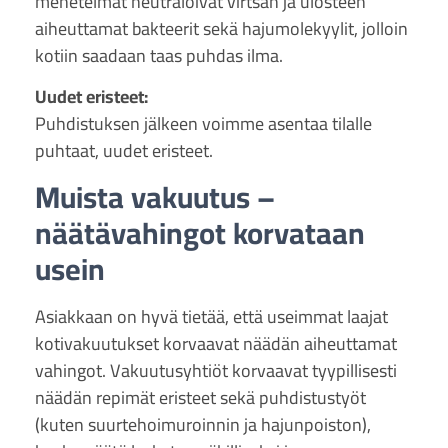
menetelmät neutraloivat virtsan ja ulosteen
aiheuttamat bakteerit sekä hajumolekyylit, jolloin
kotiin saadaan taas puhdas ilma.
Uudet eristeet:
Puhdistuksen jälkeen voimme asentaa tilalle
puhtaat, uudet eristeet.
Muista vakuutus –
näätävahingot korvataan
usein
Asiakkaan on hyvä tietää, että useimmat laajat
kotivakuutukset korvaavat näädän aiheuttamat
vahingot. Vakuutusyhtiöt korvaavat tyypillisesti
näädän repimät eristeet sekä puhdistustyöt
(kuten suurtehoimuroinnin ja hajunpoiston),