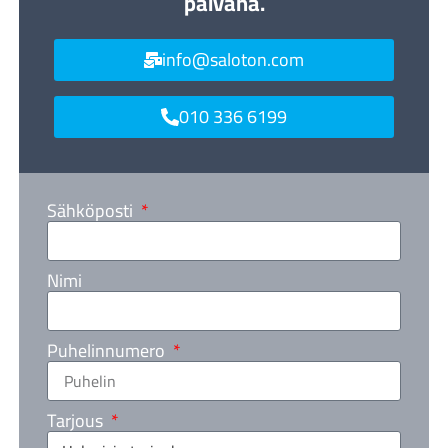
päivänä.
info@saloton.com
010 336 6199
Sähköposti
Nimi
Puhelinnumero
Tarjous