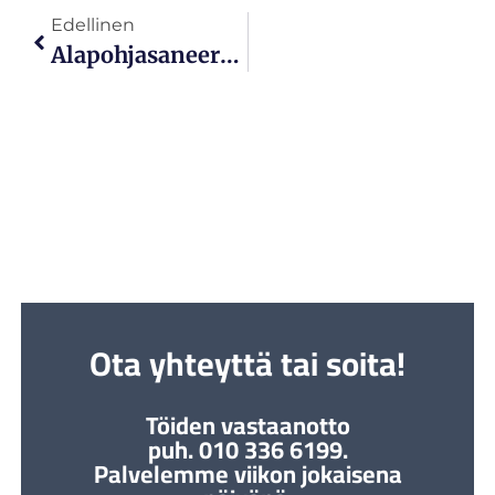
Edellinen
Alapohjasaneeraus – Turvaa Rakennuksesi Terveys Ja Kestävyys
Ota yhteyttä tai soita!
Töiden vastaanotto
puh. 010 336 6199.
Palvelemme viikon jokaisena