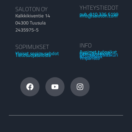
YHTEYSTIEDOT
SALOTON OY
puh. 010 336 6199
Kalkkikiventie 14
info@saloton.com
04300 Tuusula
2435975-5
INFO
SOPIMUKSET
Avoimet työpaikat
Laskutustiedot
Yleiset sopimusehdot
OP-rahoituslaskuri
Tietosuojaseloste
BrandBook
Ympäristö