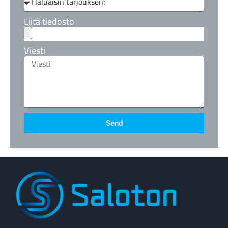
Liitä tiedosto
Viesti
Send