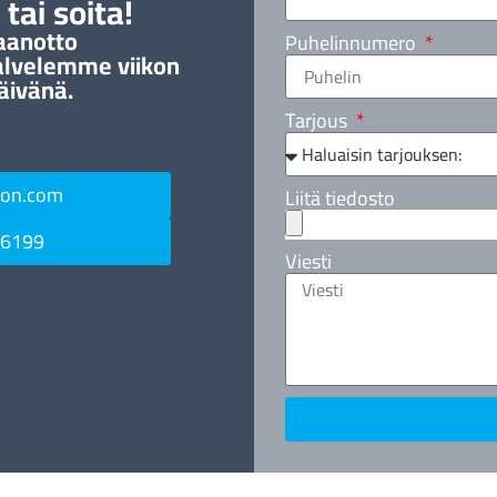
tai soita!
aanotto
Puhelinnumero
alvelemme viikon
äivänä.
Tarjous
ton.com
Liitä tiedosto
 6199
Viesti