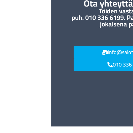
Ota yhteyttä 
Töiden vast
puh. 010 336 6199. P
jokaisena p
info@salo
010 336