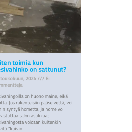
iten toimia kun
sivahinko on sattunut?
 toukokuun, 2024
Ei
mmentteja
sivahingoilla on huono maine, eikä
tta. Jos rakenteisiin pääse vettä, voi
ihin syntyä hometta, ja home voi
rastuttaa talon asukkaat.
sivahingosta voidaan kuitenkin
vitä ”kuivin