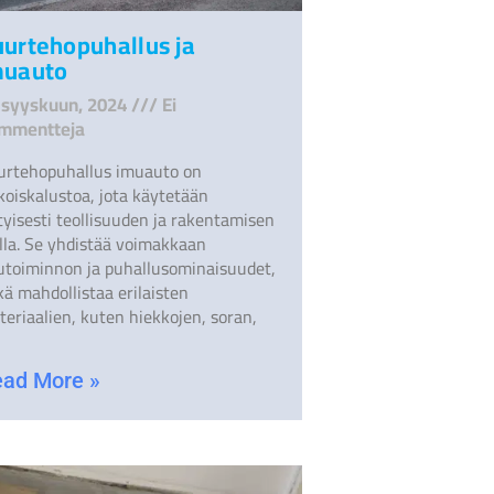
uurtehopuhallus ja
muauto
 syyskuun, 2024
Ei
mmentteja
urtehopuhallus imuauto on
koiskalustoa, jota käytetään
tyisesti teollisuuden ja rakentamisen
alla. Se yhdistää voimakkaan
utoiminnon ja puhallusominaisuudet,
ä mahdollistaa erilaisten
eriaalien, kuten hiekkojen, soran,
ad More »