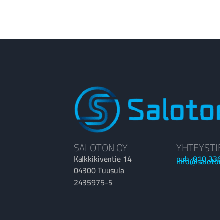
SALOTON OY
YHTEYSTI
Kalkkikiventie 14
puh. 010 33
info@saloto
04300 Tuusula
2435975-5