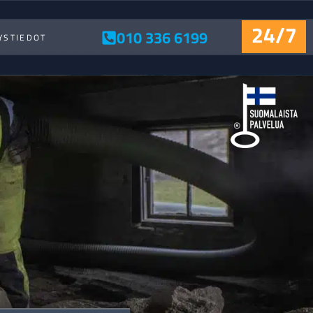
24/7
010 336 6199
YSTIEDOT