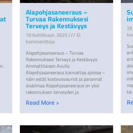
Alapohjasaneeraus –
S
at
Turvaa Rakennuksesi
i
Terveys ja Kestävyys
25
ko
10 huhtikuun, 2025
Ei
kommentteja
Su
eri
Alapohjasaneeraus – Turvaa
eri
Rakennuksesi Terveys ja Kestävyys
al
n:
Ammattilaisen Avulla
im
Alapohjasaneeraus kannattaa ajoissa –
mik
näin estät kosteusvauriot ja parannat
mat
sisäilmaa Alapohjasaneeraus on yksi
tai
rakennuksen terveyden ja
Re
Read More »