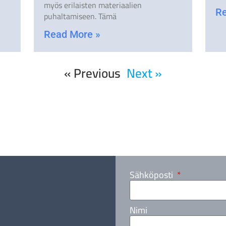
myös erilaisten materiaalien
Re
puhaltamiseen. Tämä
Read More »
« Previous
Next »
Sähköposti
Nimi