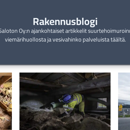
Rakennusblogi
Saloton Oy:n ajankohtaiset artikkelit suurtehoimuroin
viemärihuollosta ja vesivahinko palveluista täältä.