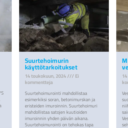
Suurtehoimurin
M
käyttötarkoitukset
ve
14 toukokuun, 2024
Ei
14
kommentteja
ko
YS
Suurtehoimurointi mahdollistaa
Ve
a
esimerkiksi soran, betonimurskan ja
suo
a
eristeiden imuroinnin. Suurtehoimuri
ni
mahdollistaa satojen kuutioiden
sai
imuroinnin yhden päivän aikana.
Ve
Suurtehoimurointi on tehokas tapa
sel