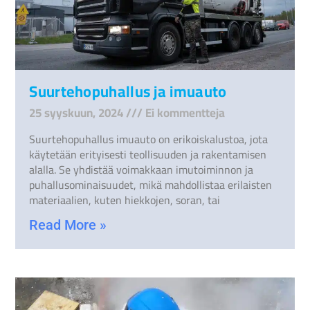
Suurtehopuhallus ja imuauto
25 syyskuun, 2024
Ei kommentteja
Suurtehopuhallus imuauto on erikoiskalustoa, jota
käytetään erityisesti teollisuuden ja rakentamisen
alalla. Se yhdistää voimakkaan imutoiminnon ja
puhallusominaisuudet, mikä mahdollistaa erilaisten
materiaalien, kuten hiekkojen, soran, tai
Read More »