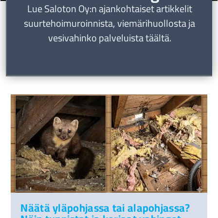
Lue Saloton Oy:n ajankohtaiset artikkelit
suurtehoimuroinnista, viemärihuollosta ja
vesivahinko palveluista täältä.
Näätä yläpohjassa tai alapohjassa?