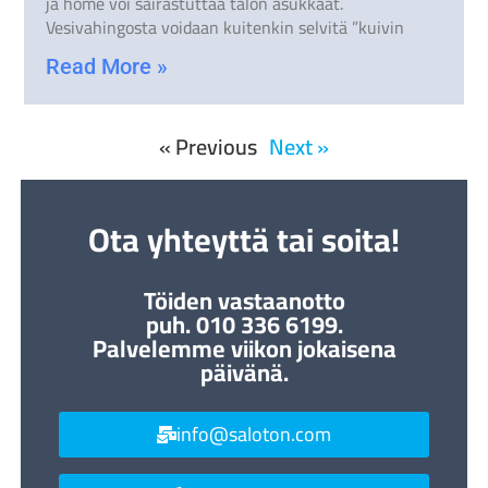
ja home voi sairastuttaa talon asukkaat.
Vesivahingosta voidaan kuitenkin selvitä ”kuivin
Read More »
« Previous
Next »
Ota yhteyttä tai soita!
Töiden vastaanotto
puh. 010 336 6199.
Palvelemme viikon jokaisena
päivänä.
info@saloton.com