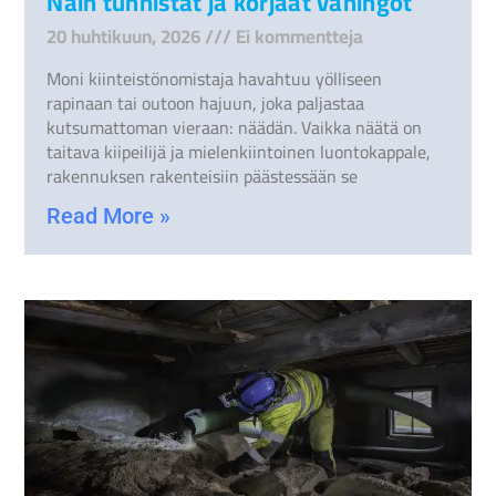
Näin tunnistat ja korjaat vahingot
20 huhtikuun, 2026
Ei kommentteja
Moni kiinteistönomistaja havahtuu yölliseen
rapinaan tai outoon hajuun, joka paljastaa
kutsumattoman vieraan: näädän. Vaikka näätä on
taitava kiipeilijä ja mielenkiintoinen luontokappale,
rakennuksen rakenteisiin päästessään se
Read More »