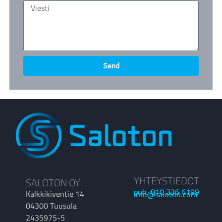
Send
YHTEYSTIEDOT
SALOTON OY
puh. 010 336 6199
Kalkkikiventie 14
info@saloton.com
04300 Tuusula
2435975-5