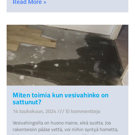
Read More »
Miten toimia kun vesivahinko on
sattunut?
14 toukokuun, 2024
Ei kommentteja
Vesivahingoilla on huono maine, eikä suotta. Jos
rakenteisiin pääse vettä, voi niihin syntyä hometta,