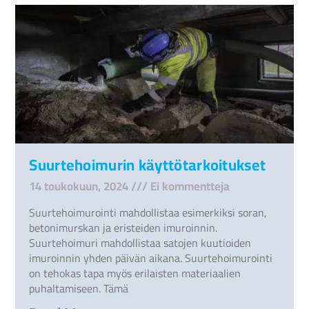
Suurtehoimurin käyttötarkoitukset
14 toukokuun, 2024
Ei kommentteja
Suurtehoimurointi mahdollistaa esimerkiksi soran,
betonimurskan ja eristeiden imuroinnin.
Suurtehoimuri mahdollistaa satojen kuutioiden
imuroinnin yhden päivän aikana. Suurtehoimurointi
on tehokas tapa myös erilaisten materiaalien
puhaltamiseen. Tämä