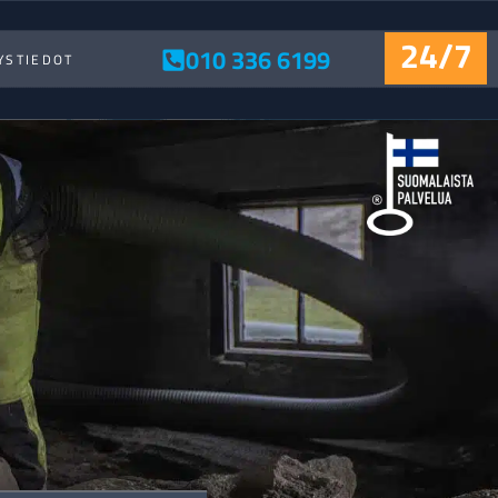
24/7
010 336 6199
YSTIEDOT