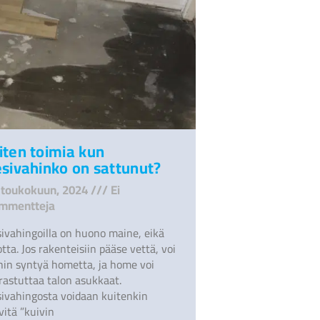
iten toimia kun
sivahinko on sattunut?
 toukokuun, 2024
Ei
mmentteja
sivahingoilla on huono maine, eikä
tta. Jos rakenteisiin pääse vettä, voi
ihin syntyä hometta, ja home voi
rastuttaa talon asukkaat.
sivahingosta voidaan kuitenkin
vitä ”kuivin