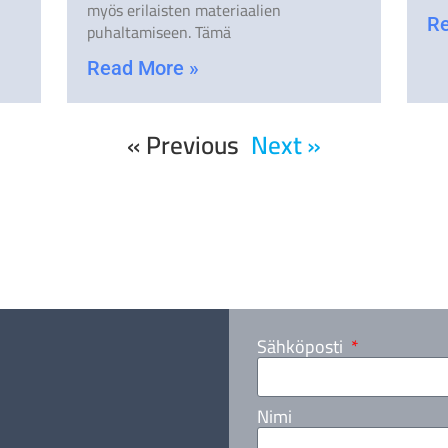
myös erilaisten materiaalien
Re
puhaltamiseen. Tämä
Read More »
« Previous
Next »
Sähköposti
Nimi