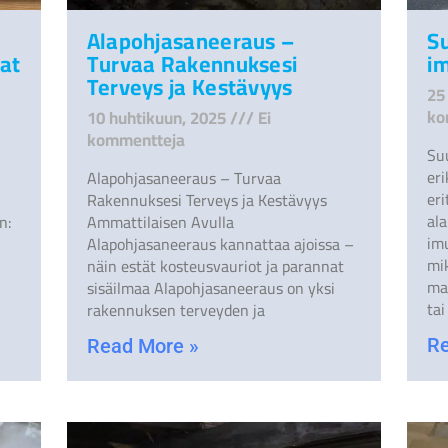
Alapohjasaneeraus –
S
at
Turvaa Rakennuksesi
i
Terveys ja Kestävyys
25
ko
10 huhtikuun, 2025
Ei
kommentteja
Su
eri
Alapohjasaneeraus – Turvaa
eri
Rakennuksesi Terveys ja Kestävyys
al
n:
Ammattilaisen Avulla
im
Alapohjasaneeraus kannattaa ajoissa –
mik
näin estät kosteusvauriot ja parannat
mat
sisäilmaa Alapohjasaneeraus on yksi
tai
rakennuksen terveyden ja
Re
Read More »