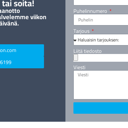
tai soita!
aanotto
Puhelinnumero
alvelemme viikon
äivänä.
Tarjous
ton.com
Liitä tiedosto
 6199
Viesti