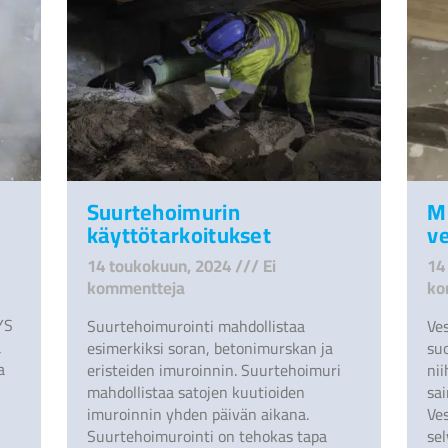
Suurtehoimurin
M
käyttötarkoitukset
ve
14 toukokuun, 2024
Ei
14
kommentteja
ko
YS
Suurtehoimurointi mahdollistaa
Ve
a
esimerkiksi soran, betonimurskan ja
suo
a
eristeiden imuroinnin. Suurtehoimuri
ni
mahdollistaa satojen kuutioiden
sai
imuroinnin yhden päivän aikana.
Ve
Suurtehoimurointi on tehokas tapa
sel