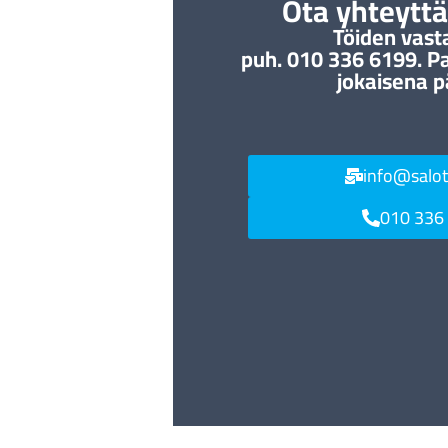
Ota yhteyttä 
Töiden vast
puh. 010 336 6199. P
jokaisena p
info@salo
010 336