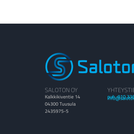
SALOTON OY
YHTEYSTI
Kalkkikiventie 14
puh. 010 33
info@saloto
04300 Tuusula
2435975-5