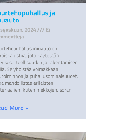
uurtehopuhallus ja
muauto
 syyskuun, 2024
Ei
mmentteja
urtehopuhallus imuauto on
koiskalustoa, jota käytetään
tyisesti teollisuuden ja rakentamisen
alla. Se yhdistää voimakkaan
utoiminnon ja puhallusominaisuudet,
ä mahdollistaa erilaisten
eriaalien, kuten hiekkojen, soran,
ad More »