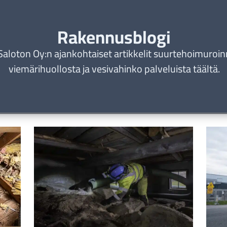
Rakennusblogi
Saloton Oy:n ajankohtaiset artikkelit suurtehoimuroin
viemärihuollosta ja vesivahinko palveluista täältä.