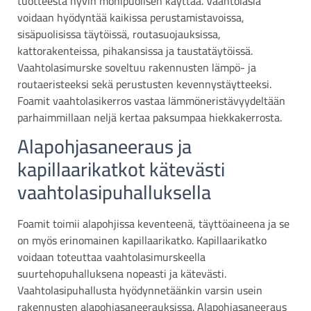
tuotteesta hyvin monipuolisen käyttää. Vaahtolasia
voidaan hyödyntää kaikissa perustamistavoissa,
sisäpuolisissa täytöissä, routasuojauksissa,
kattorakenteissa, pihakansissa ja taustatäytöissä.
Vaahtolasimurske soveltuu rakennusten lämpö- ja
routaeristeeksi sekä perustusten kevennystäytteeksi.
Foamit vaahtolasikerros vastaa lämmöneristävyydeltään
parhaimmillaan neljä kertaa paksumpaa hiekkakerrosta.
Alapohjasaneeraus ja
kapillaarikatkot kätevästi
vaahtolasipuhalluksella
Foamit toimii alapohjissa keventeenä, täyttöaineena ja se
on myös erinomainen kapillaarikatko. Kapillaarikatko
voidaan toteuttaa vaahtolasimurskeella
suurtehopuhalluksena nopeasti ja kätevästi.
Vaahtolasipuhallusta hyödynnetäänkin varsin usein
rakennusten alapohjasaneerauksissa. Alapohjasaneeraus