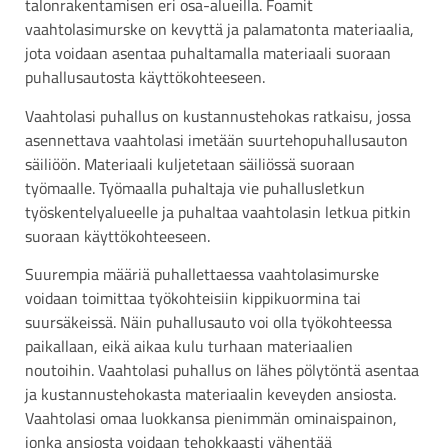
talonrakentamisen eri osa-alueilla. Foamit
vaahtolasimurske on kevyttä ja palamatonta materiaalia,
jota voidaan asentaa puhaltamalla materiaali suoraan
puhallusautosta käyttökohteeseen.
Vaahtolasi puhallus on kustannustehokas ratkaisu, jossa
asennettava vaahtolasi imetään suurtehopuhallusauton
säiliöön. Materiaali kuljetetaan säiliössä suoraan
työmaalle. Työmaalla puhaltaja vie puhallusletkun
työskentelyalueelle ja puhaltaa vaahtolasin letkua pitkin
suoraan käyttökohteeseen.
Suurempia määriä puhallettaessa vaahtolasimurske
voidaan toimittaa työkohteisiin kippikuormina tai
suursäkeissä. Näin puhallusauto voi olla työkohteessa
paikallaan, eikä aikaa kulu turhaan materiaalien
noutoihin. Vaahtolasi puhallus on lähes pölytöntä asentaa
ja kustannustehokasta materiaalin keveyden ansiosta.
Vaahtolasi omaa luokkansa pienimmän ominaispainon,
jonka ansiosta voidaan tehokkaasti vähentää