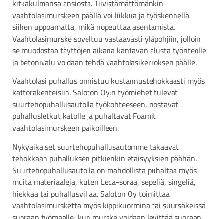
kitkakulmansa ansiosta. Tiivistämättömänkin
vaahtolasimurskeen päällä voi liikkua ja työskennellä
siihen uppoamatta, mikä nopeuttaa asentamista.
Vaahtolasimurske soveltuu vastaavasti yläpohjiin, jolloin
se muodostaa täyttöjen aikana kantavan alusta työnteolle
ja betonivalu voidaan tehdä vaahtolasikerroksen päälle.
Vaahtolasi puhallus onnistuu kustannustehokkaasti myös
kattorakenteisiin. Saloton Oy:n työmiehet tulevat
suurtehopuhallusautolla työkohteeseen, nostavat
puhallusletkut katolle ja puhaltavat Foamit
vaahtolasimurskeen paikoilleen.
Nykyaikaiset suurtehopuhallusautomme takaavat
tehokkaan puhalluksen pitkienkin etäisyyksien päähän.
Suurtehopuhallusautolla on mahdollista puhaltaa myös
muita materiaaleja, kuten Leca-soraa, sepeliä, singeliä,
hiekkaa tai puhallusvillaa. Saloton Oy toimittaa
vaahtolasimursketta myös kippikuormina tai suursäkeissä
suoraan työmaalle, kun murske voidaan levittää suoraan