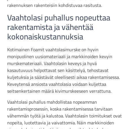
rakennuksen rakenteisiin kohdistuvaa rasitusta.
Vaahtolasi puhallus nopeuttaa
rakentamista ja vähentää
kokonaiskustannuksia
Kotimainen Foamit vaahtolasimurske on hyvin
monipuolinen uusiomateriaali ja markkinoiden kevyin
murskemateriaali. Vaahtolasin keveys ja hyvä
kasautuvuus helpottavat sen käsittelyä, tehostavat
kuljetuksia ja säästävät oleellisesti aikaa rakentamisessa.
Keveytensä ansiosta vaahtolasia voidaan kuljettaa
seitsenkertainen määrä kivimurskeeseen verrattuna.
Vaahtolasi puhallus mahdollistaa nopeamman
rakentamisprosessin, koska rakentamisessa tarvitaan
vähemmän työtä ja kalustoa. Vaahtolasin toimitukset ovat
nopeita, luotettavia ja vaivattomia. Näin markkinoiden