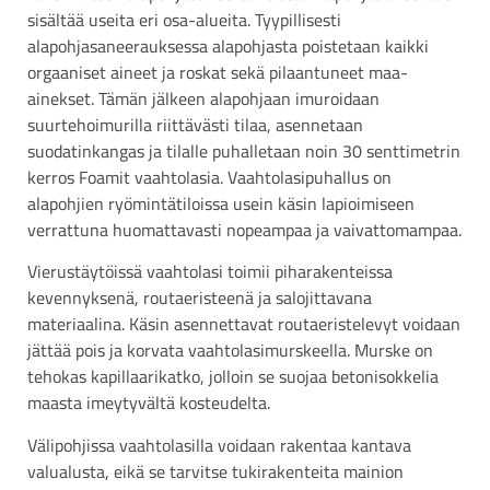
sisältää useita eri osa-alueita. Tyypillisesti
alapohjasaneerauksessa alapohjasta poistetaan kaikki
orgaaniset aineet ja roskat sekä pilaantuneet maa-
ainekset. Tämän jälkeen alapohjaan imuroidaan
suurtehoimurilla riittävästi tilaa, asennetaan
suodatinkangas ja tilalle puhalletaan noin 30 senttimetrin
kerros Foamit vaahtolasia. Vaahtolasipuhallus on
alapohjien ryömintätiloissa usein käsin lapioimiseen
verrattuna huomattavasti nopeampaa ja vaivattomampaa.
Vierustäytöissä vaahtolasi toimii piharakenteissa
kevennyksenä, routaeristeenä ja salojittavana
materiaalina. Käsin asennettavat routaeristelevyt voidaan
jättää pois ja korvata vaahtolasimurskeella. Murske on
tehokas kapillaarikatko, jolloin se suojaa betonisokkelia
maasta imeytyvältä kosteudelta.
Välipohjissa vaahtolasilla voidaan rakentaa kantava
valualusta, eikä se tarvitse tukirakenteita mainion