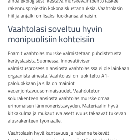
ainoa ekologisesti kestävä murskevaihtoehto laskee
rakennusprojektin kokonaiskustannuksia. Vaahtolasin
hiilijalanjälki on lisäksi luokkansa alhaisin.
Vaahtolasi soveltuu hyvin
monipuolisiin kohteisiin
Foamit vaahtolasimurske valmistetaan puhdistetusta
keräyslasista Suomessa. Innovatiivisen
valmistusprosessin ansiosta vaahtolasissa ei ole lainkaan
orgaanista ainesta. Vaahtolasi on luokiteltu A1-
paloluokkaan ja sillä on mainiot
vedenjohtavuusominaisuudet. Vaahdotetun
solurakenteen ansiosta vaahtolasimurske omaa
erinomaisen lämmöneristävyyden. Materiaalin hyvä
kitkakulma ja mukautuva asettuvuus takaavat tukevan
alusrakenteen työmaalle.
Vaahtolasin hyvä kantavuus ja rakenne tekevät