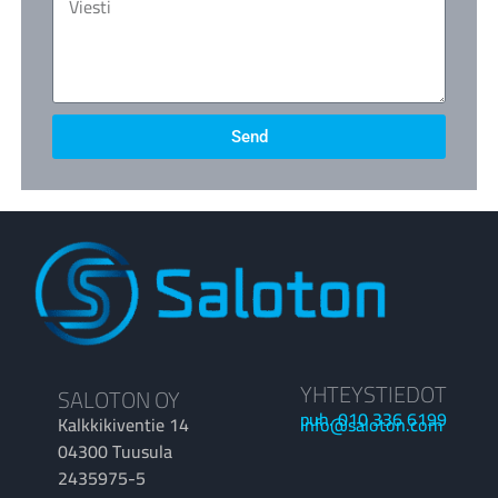
Send
YHTEYSTIEDOT
SALOTON OY
puh. 010 336 6199
Kalkkikiventie 14
info@saloton.com
04300 Tuusula
2435975-5