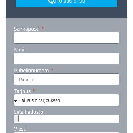
010 336 6199
Sähköposti
Nimi
Puhelinnumero
Tarjous
Liitä tiedosto
Viesti