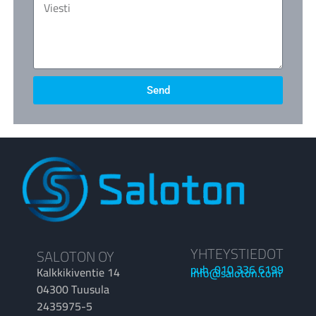
Send
YHTEYSTIEDOT
SALOTON OY
puh. 010 336 6199
Kalkkikiventie 14
info@saloton.com
04300 Tuusula
2435975-5