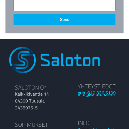
Send
YHTEYSTIEDOT
SALOTON OY
puh. 010 336 6199
Kalkkikiventie 14
info@saloton.com
04300 Tuusula
2435975-5
INFO
SOPIMUKSET