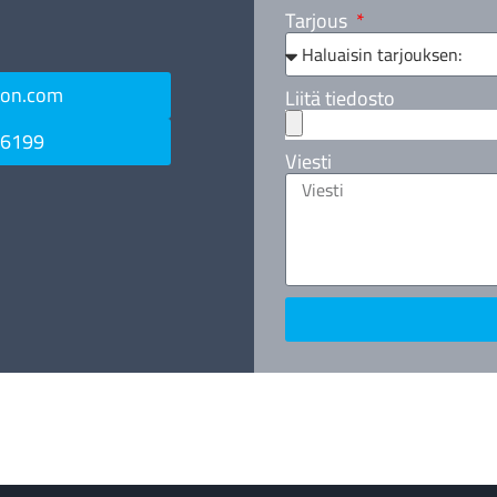
Tarjous
ton.com
Liitä tiedosto
 6199
Viesti