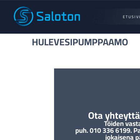
ETUSIV
HULEVESIPUMPPAAMO
Ota yhteyttä 
Töiden vast
puh. 010 336 6199. P
jokaisena p