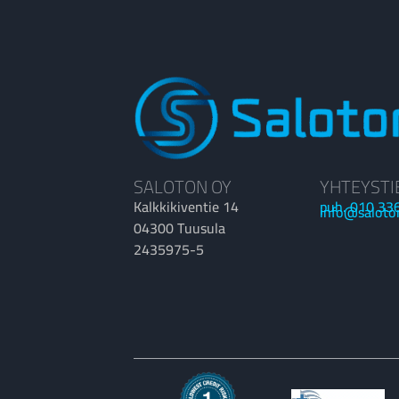
SALOTON OY
YHTEYSTI
Kalkkikiventie 14
puh. 010 33
info@saloto
04300 Tuusula
2435975-5