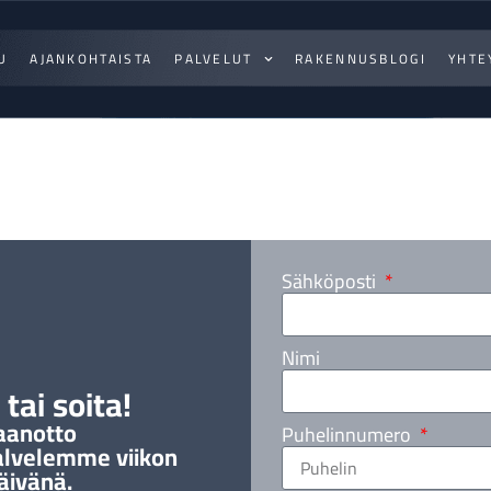
U
AJANKOHTAISTA
PALVELUT
RAKENNUSBLOGI
YHTE
Sähköposti
Nimi
tai soita!
aanotto
Puhelinnumero
alvelemme viikon
äivänä.