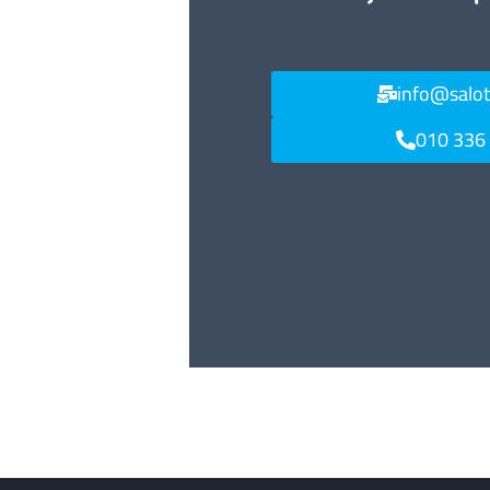
info@salo
010 336